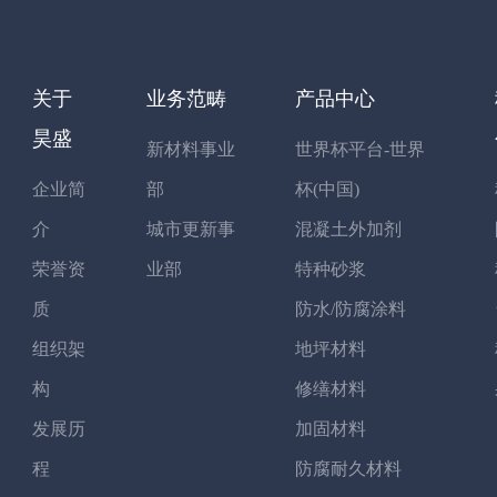
关于
业务范畴
产品中心
昊盛
新材料事业
世界杯平台-世界
企业简
部
杯(中国)
介
城市更新事
混凝土外加剂
荣誉资
业部
特种砂浆
质
防水/防腐涂料
组织架
地坪材料
构
修缮材料
发展历
加固材料
程
防腐耐久材料