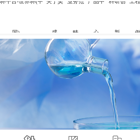
杯平台-世界杯(中
关于昊
业务范
产品中
科研创
工
国)
盛
畴
心
新
关于昊盛
业务范畴
产品中心
科研创新
工程案例
合作伙伴
资讯中心
企业简介
新材料事
世界杯平台
科研团队
地标性工
合作伙伴
企业新闻
组织架构
国)
科研成果
交通枢纽
人力资源
打造绿色建材，共筑美好生
打造绿色建材，共筑美好生
打造绿色建材，共筑美好生
打造绿色建材，共筑美好生
打造绿色建材，共筑美好生
打造绿色建材，共筑美好生
命
命
命
命
命
命
党建引领
特种砂浆
工业防腐
地坪材料
了解更多
加固材料
了解更多
了解更多
了解更多
了解更多
了解更多
了解更多