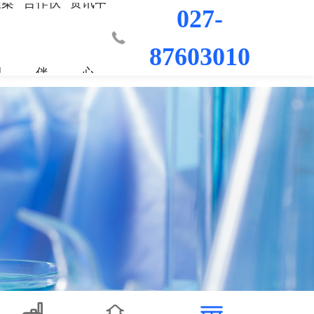
程案
合作伙
资讯中
027-
87603010
例
伴
心
业部
-世界杯(中
程
荣誉资质
城市更新事业部
混凝土外加剂
科研平台
桥梁隧道工程
行业新闻
工程
发展历程
水利水电工程
联系我们
工程
员工风采
防水/防腐涂料
机场码头工程
修缮材料
防腐耐久材料