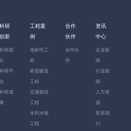
科研
工程案
合作
资讯
创新
例
伙伴
中心
科研团
地标性工
合作伙
企业新
队
程
伴
闻
科研平
桥梁隧道
行业新
台
工程
闻
科研成
交通枢纽
人力资
果
工程
源
水利水电
联系我
工程
们