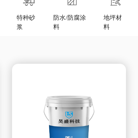
特种砂
防水/防腐涂
地坪材
浆
料
料