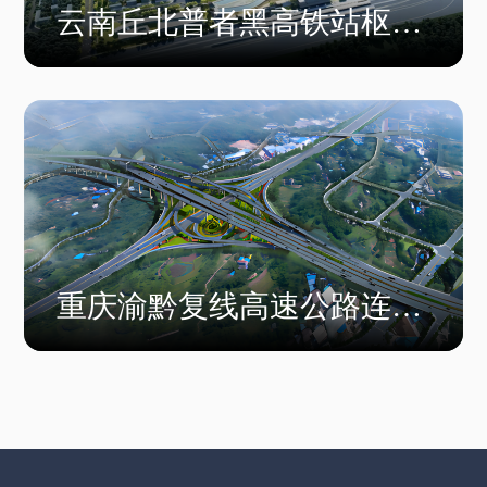
云南丘北普者黑高铁站枢纽
站项目一期
重庆渝黔复线高速公路连接
通道项目