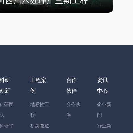
河西污水处理厂三期工程
科研
工程案
合作
资讯
创新
例
伙伴
中心
科研团
地标性工
合作伙
企业新
队
程
伴
闻
科研平
桥梁隧道
行业新