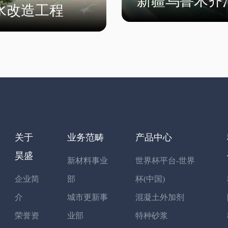
新疆乌鲁木齐
水改造工程
关于
业务范畴
产品中心
昊盛
新材料事业
世界杯平台-世界
企业简
部
杯(中国)
介
城市更新事
混凝土外加剂
荣誉资
业部
特种砂浆