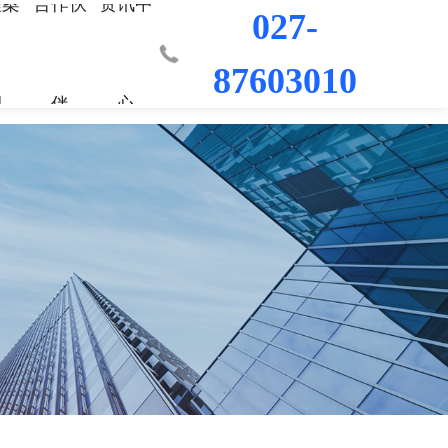
程案
合作伙
资讯中
027-
87603010
例
伴
心
业部
-世界杯(中
程
荣誉资质
城市更新事业部
混凝土外加剂
科研平台
桥梁隧道工程
行业新闻
工程
发展历程
水利水电工程
联系我们
工程
员工风采
防水/防腐涂料
机场码头工程
修缮材料
防腐耐久材料